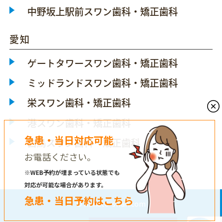
中野坂上駅前スワン歯科・矯正歯科
愛知
ゲートタワースワン歯科・矯正歯科
ミッドランドスワン歯科・矯正歯科
栄スワン歯科・矯正歯科
港スワン歯科・矯正歯科
急患・当日対応可能
白鳥スワン歯科・矯正歯科
お電話ください。
※WEB予約が埋まっている状態でも
対応が可能な場合があります。
急患・当日予約はこちら
© minato-swan.com