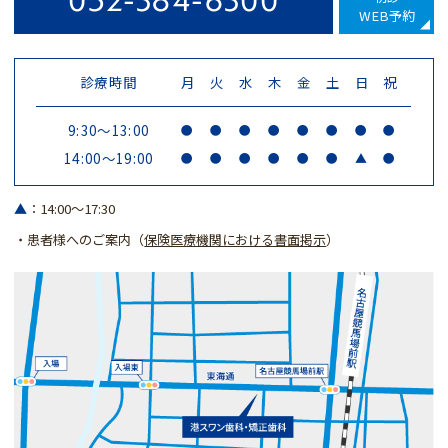
WEB予約
診療時間
月
火
水
木
金
土
日
祝
9:30～13:00
●
●
●
●
●
●
●
●
14:00～19:00
●
●
●
●
●
●
▲
●
▲
：14:00～17:30
・患者様へのご案内（
保険医療機関における書面掲示
）