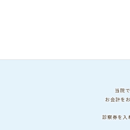
当院
お会計を
診察券を入