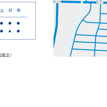
土
日
祝
●
●
●
●
▲
●
面掲示
）