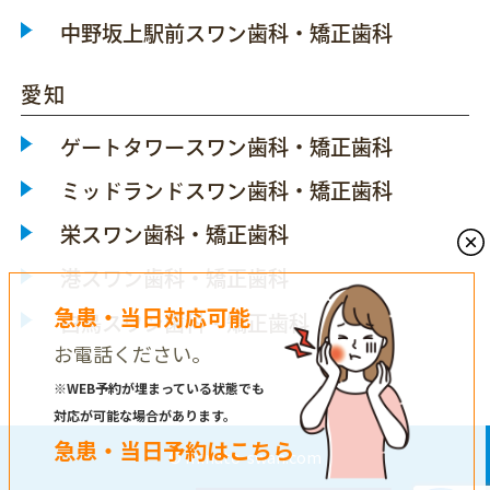
中野坂上駅前スワン歯科・矯正歯科
愛知
ゲートタワースワン歯科・矯正歯科
ミッドランドスワン歯科・矯正歯科
栄スワン歯科・矯正歯科
港スワン歯科・矯正歯科
急患・当日対応可能
白鳥スワン歯科・矯正歯科
お電話ください。
※WEB予約が埋まっている状態でも
対応が可能な場合があります。
急患・当日予約はこちら
© minato-swan.com